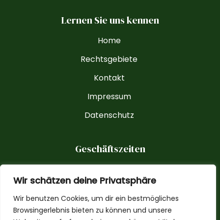
Lernen Sie uns kennen
Home
Rechtsgebiete
Kontakt
Impressum
Datenschutz
Geschäftszeiten
Montag - Freitag
Wir schätzen deine Privatsphäre
09:00 - 18:00 Uhr
Wir benutzen Cookies, um dir ein bestmögliches
Browsingerlebnis bieten zu können und unsere
Termine nach Vereinbarung