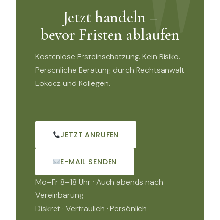
der Deckungsanfrage. Außerdem bieten wir eine
Jetzt handeln –
kostenlose Ersteinschätzung an.
bevor Fristen ablaufen
Kostenlose Ersteinschätzung. Kein Risiko.
Persönliche Beratung durch Rechtsanwalt
Lokocz und Kollegen.
JETZT ANRUFEN
E-MAIL SENDEN
Mo–Fr 8–18 Uhr · Auch abends nach
Vereinbarung
Diskret · Vertraulich · Persönlich