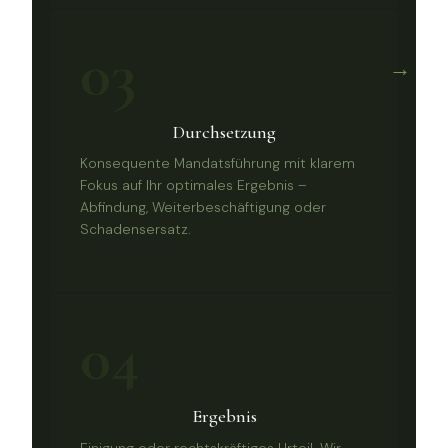
03
→
Durchsetzung
Konsequente Mandatsführung mit klarem
Fokus auf Ihr optimales Ergebnis –
Abfindung, Weiterbeschäftigung oder
Schadensersatz.
04
Ergebnis
Einigung oder rechtskräftiges Urteil. Wir