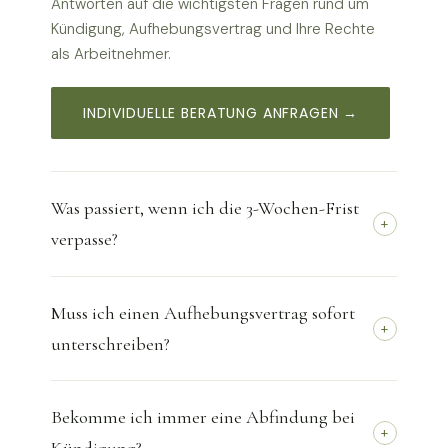
Antworten auf die wichtigsten Fragen rund um
Kündigung, Aufhebungsvertrag und Ihre Rechte
als Arbeitnehmer.
INDIVIDUELLE BERATUNG ANFRAGEN →
Was passiert, wenn ich die 3-Wochen-Frist
+
verpasse?
Die 3-Wochen-Frist nach § 4 KSchG ist eine
Muss ich einen Aufhebungsvertrag sofort
Ausschlussfrist. Wird sie versäumt, gilt die
+
Kündigung als von Anfang an wirksam –
unterschreiben?
unabhängig davon, ob sie inhaltlich rechtmäßig
war. In engen Ausnahmefällen ist eine
Nein. Es gibt keine gesetzliche Pflicht, einen
nachträgliche Zulassung möglich (§ 5 KSchG).
Bekomme ich immer eine Abfindung bei
Aufhebungsvertrag sofort zu unterzeichnen.
+
Kontaktieren Sie uns daher sofort nach Erhalt einer
Nehmen Sie sich Zeit für anwaltliche Beratung.